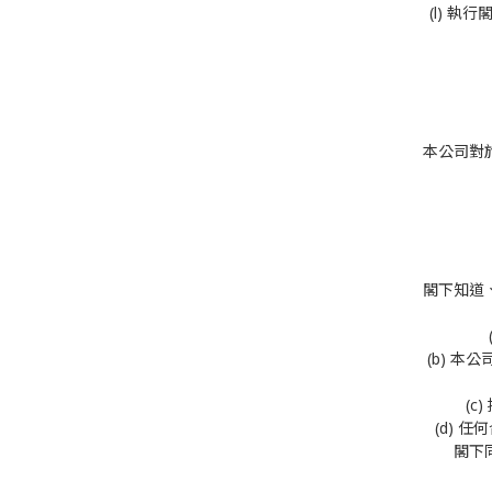
(l) 
本公司對
閣下知道
(b) 
(
(d)
閣下