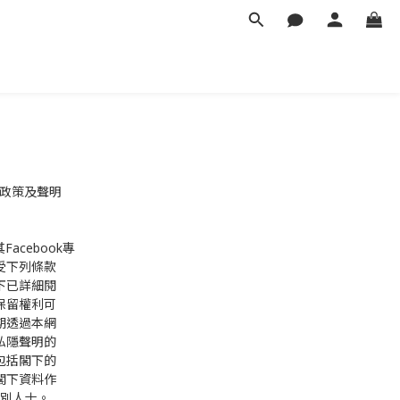
私隱政策及聲明
Facebook專
受下列條款
下已詳細閱
保留權利可
期透過本網
私隱聲明的
包括閣下的
閣下資料作
別人士。