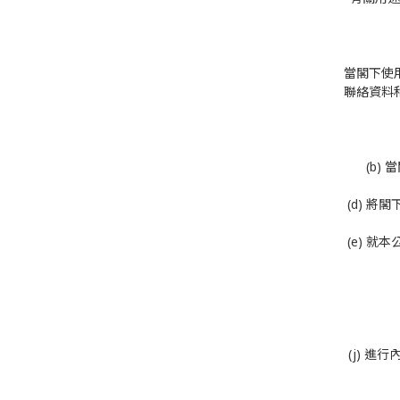
當閣下使
聯絡資料
(b
(d) 
(e) 
(j) 