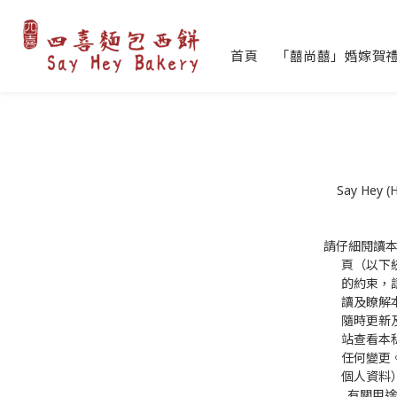
首頁
「囍尚囍」婚嫁賀
Say He
請仔細閱讀本私隱
頁（以下
的約束，
讀及瞭解
隨時更新
站查看本
任何變更
個人資料
有關用途