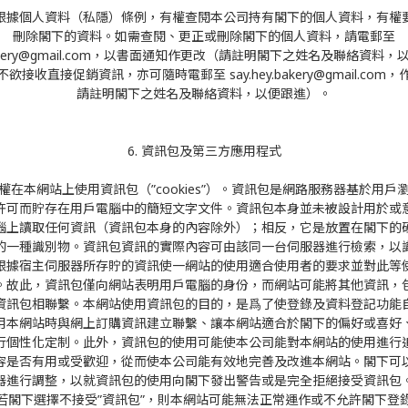
根據個人資料（私隱）條例，有權查閱本公司持有閣下的個人資料，有權
刪除閣下的資料。如需查閱、更正或刪除閣下的個人資料，請電郵至
y.bakery@gmail.com，以書面通知作更改（請註明閣下之姓名及聯絡資料
欲接收直接促銷資訊，亦可隨時電郵至 say.hey.bakery@gmail.com
請註明閣下之姓名及聯絡資料，以便跟進）。
6. 資訊包及第三方應用程式
權在本網站上使用資訊包（”cookies”）。資訊包是網路服務器基於用戶
許可而貯存在用戶電腦中的簡短文字文件。資訊包本身並未被設計用於或
腦上讀取任何資訊（資訊包本身的內容除外）；相反，它是放置在閣下的
的一種識別物。資訊包資訊的實際內容可由該同一台伺服器進行檢索，以
根據宿主伺服器所存貯的資訊使一網站的使用適合使用者的要求並對此等
。故此，資訊包僅向網站表明用戶電腦的身份，而網站可能將其他資訊，
資訊包相聯繫。本網站使用資訊包的目的，是爲了使登錄及資料登記功能
用本網站時與網上訂購資訊建立聯繫、讓本網站適合於閣下的偏好或喜好
行個性化定制。此外，資訊包的使用可能使本公司能對本網站的使用進行
容是否有用或受歡迎，從而使本公司能有效地完善及改進本網站。閣下可
器進行調整，以就資訊包的使用向閣下發出警告或是完全拒絕接受資訊包
若閣下選擇不接受”資訊包”，則本網站可能無法正常運作或不允許閣下登