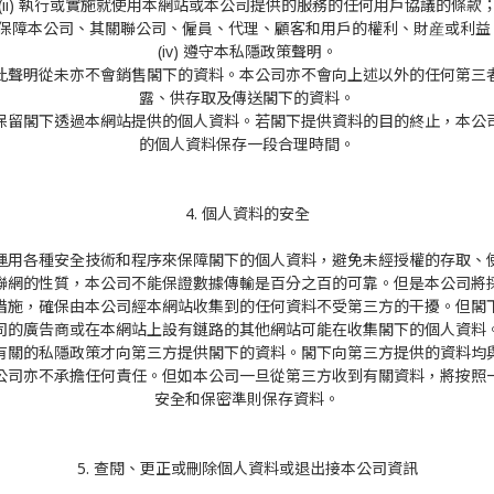
(ii) 執行或實施就使用本網站或本公司提供的服務的任何用戶協議的條款
ii) 保障本公司、其關聯公司、僱員、代理、顧客和用戶的權利、財産或利
(iv) 遵守本私隱政策聲明。
此聲明從未亦不會銷售閣下的資料。本公司亦不會向上述以外的任何第三
露、供存取及傳送閣下的資料。
保留閣下透過本網站提供的個人資料。若閣下提供資料的目的終止，本公
的個人資料保存一段合理時間。
4. 個人資料的安全
運用各種安全技術和程序來保障閣下的個人資料，避免未經授權的存取、
聯網的性質，本公司不能保證數據傳輸是百分之百的可靠。但是本公司將
措施，確保由本公司經本網站收集到的任何資料不受第三方的干擾。但閣
司的廣告商或在本網站上設有鏈路的其他網站可能在收集閣下的個人資料
有關的私隱政策才向第三方提供閣下的資料。閣下向第三方提供的資料均
公司亦不承擔任何責任。但如本公司一旦從第三方收到有關資料，將按照
安全和保密準則保存資料。
5. 查閱、更正或刪除個人資料或退出接本公司資訊