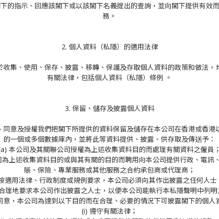
執行閣下的指示、回應該閣下或以該閣下名義提出的查詢，並向閣下提供有效
務。
2. 個人資料（私隱）的適用法律
於收集、使用、保存、披露、移轉、保護及存取個人資料的政策和做法，
有關法律，包括個人資料（私隱）條例 。
3. 保留、儲存及披露個人資料
、同意及授權我們把閣下所提供的資料保留及儲存在本公司在香港或香港
的一個或多個數據庫內，並將此等資料提供、披露、供存取及傳送予：
(a) 本公司及其關聯公司授權為上述收集資料目的而處理有關資料之僱員
本公司為上述收集資料目的或與其有關的目的而聘用向本公司提供行政、電訊
賬、保險、專業服務或其他服務之合約承包商或代理商；
c) 按適用法律、行政制度或規例要求，本公司必須向其作出披露之任何人士
 任何合理地要求本公司作出披露之人士，以便本公司能執行本私隱聲明中列明
同意，本公司為達到以下目的而在合理、必要的情況下可披露閣下的個人
(i) 遵守有關法律；