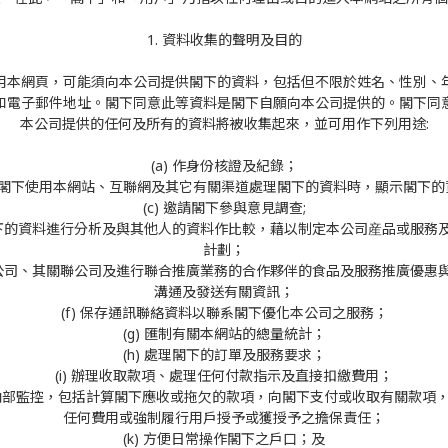
1. 資料收集的聲明及目的
用本網頁，可能須向本公司提供閣下的資料，包括但不限於姓名、性別、
和電子郵件地址。閣下同意此等資料是閣下自願向本公司提供的。閣下同
本公司提供的任何及所有的資料將被收集起來，並可用作下列用途:
(a) 作身份核證及紀錄；
) 當閣下使用本網站、互聯網及其它有關渠道處理閣下的資料時，顯示閣下的
(c) 邀請閣下參與意見調查;
將閣下的資料進行分析及與其他人的資料作比較，藉以制定本公司産品或服務
計劃；
就本公司、其關聯公司及進行聯合推廣業務的合作夥伴的食品及服務推廣優惠
溝通及發送有關資訊；
(f) 保存通訊聯絡資料以聯系閣下優化本公司之服務；
(g) 匯制有關本網站的總量統計；
(h) 處理閣下的訂單及服務要求；
(i) 辦理收取款項、處理任何付款指示及直接扣繳費用；
進行內部監控，包括計算閣下應收或拖欠的款項，向閣下支付或收取有關款項
任何費用或強制履行用戶授予或獲授予之擔保責任；
(k) 方便日常操作閣下之戶口；及