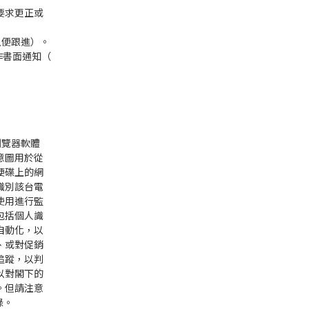
要求更正或
，以便跟進）。
，作書面通知（
瀏覽器軟體
意圖用於從
硬碟上的網
識別該台電
使用進行監
包括個人識
自動化，以
、或對促銷
追蹤，以判
以對閣下的
。但請注意
錄。