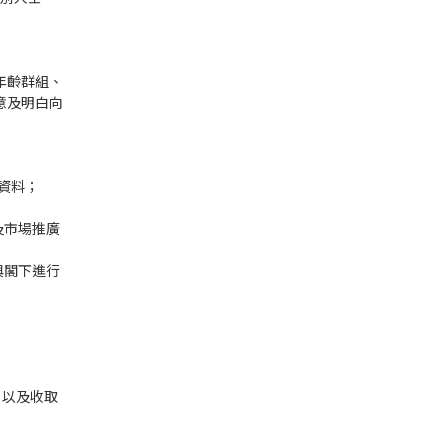
年齡群組、
意及明白向
資料；
及市場推廣
與閣下進行
，以及收取