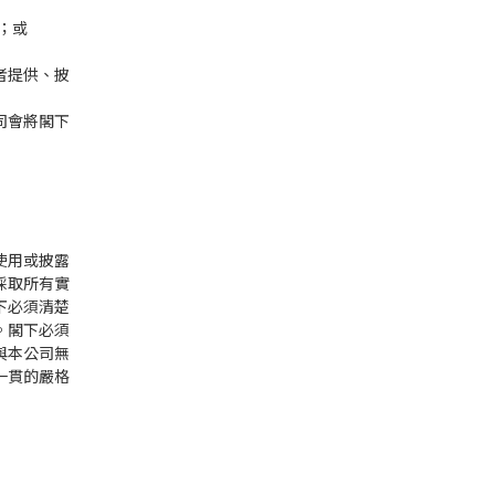
；
益；或
者提供、披
司會將閣下
使用或披露
採取所有實
下必須清楚
。閣下必須
與本公司無
一貫的嚴格