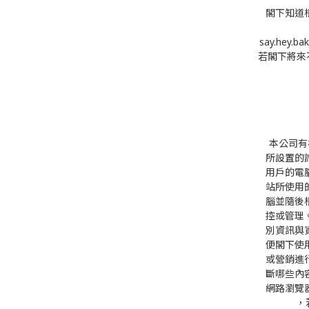
閣下知道
say.he
若閣下將來不
本公司有
所設置的
用戶的電
站所使用
腦並隨後
控或管理
別資訊與
便閣下使
或營銷進
斷哪些內
網路瀏覽
，