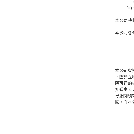
(i
本公司特
本公司會
本公司會
。鑒於互
際可行的
知道本公
仔細閱讀
關，而本