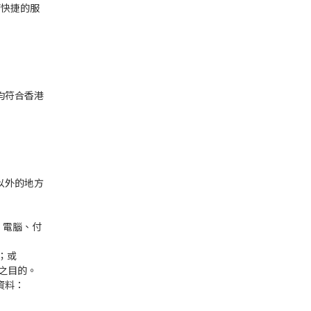
而快捷的服
均符合香港
以外的地方
；
、電腦、付
；或
之目的。
資料：