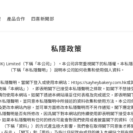
禮
產品合作
四喜新聞部
私隱政策
y (HK) Limited（下稱「本公司」）。本公司非常重視閣下的私隱權。本
（下稱「本私隱聲明」）說明本公司如何收集和使用個人資料。
聲明。當閣下登入或使用本網站：Https://sayheybakery.com.hk或其
統稱「本網站」），即表明閣下已接受本私隱聲明之條款。如閣下不想接
請勿使用本網站。如閣下透過本網站填妥任何表格及完成遞交，即表明閣
本私隱聲明，並同意本私隱聲明中所敍述的資料收集和使用方法。本公司
及更改本網站內容，並可單方面修改本私隱聲明而不另作通知。閣下應定
私隱聲明是否有所修改，因爲閣下對本網站的持續使用即表明閣下接受本
。如果本私隱聲明有任何的修改可能會對我們使用或者披露閣下的資料（
）（下稱「資料」）的方式產生極大影響，我們會在取得閣下同意後才將
。在此，「閣下」和「用戶」乃指以任何理由或目的進入本網站之所有個